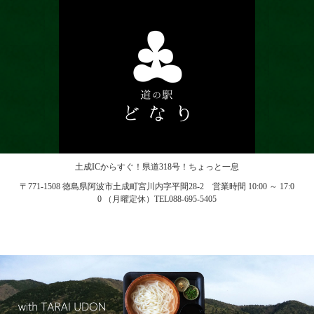
土成ICからすぐ！県道318号！ちょっと一息
〒771-1508 徳島県阿波市土成町宮川内字平間28-2 営業時間 10:00 ～ 17:0
0 （月曜定休）TEL088-695-5405